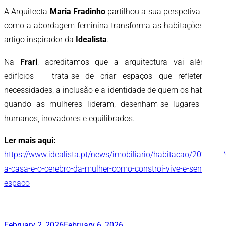
A Arquitecta
Maria Fradinho
partilhou a sua perspetiva sobre
como a abordagem feminina transforma as habitações num
artigo inspirador da
Idealista
.
Na
Frari
, acreditamos que a arquitectura vai além de
edifícios – trata-se de criar espaços que refletem as
necessidades, a inclusão e a identidade de quem os habita. E
quando as mulheres lideram, desenham-se lugares mais
humanos, inovadores e equilibrados.
Ler mais aqui:
https://www.idealista.pt/news/imobiliario/habitacao/2026/03
a-casa-e-o-cerebro-da-mulher-como-constroi-vive-e-sente-o-
espaco
Publicado
February 2, 2026
February 6, 2026