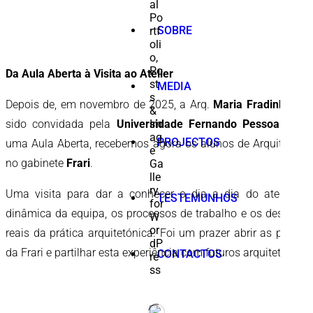
SOBRE
Da Aula Aberta à Visita ao Atelier
MEDIA
Depois de, em novembro de 2025, a Arq.
Maria Fradinho
ter
sido convidada pela
Universidade Fernando Pessoa
para
PROJECTOS
uma Aula Aberta, recebemos agora os alunos de Arquitetura
no gabinete
Frari
.
Uma visita para dar a conhecer o dia a dia do atelier, a
TESTEMUNHOS
dinâmica da equipa, os processos de trabalho e os desafios
reais da prática arquitetónica. Foi um prazer abrir as portas
da Frari e partilhar esta experiência com futuros arquitetos.
CONTACTOS