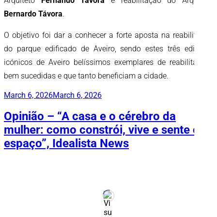
Arquiteto
Fernando Távora
e reabilitação do Arquiteto
Bernardo Távora
.
O objetivo foi dar a conhecer a forte aposta na reabilitação
do parque edificado de Aveiro, sendo estes três edifícios
icónicos de Aveiro belíssimos exemplares de reabilitações
bem sucedidas e que tanto beneficiam a cidade.
Publicado
March 6, 2026
March 6, 2026
em
Opinião – “A casa e o cérebro da
mulher: como constrói, vive e sente o
espaço”, Idealista News