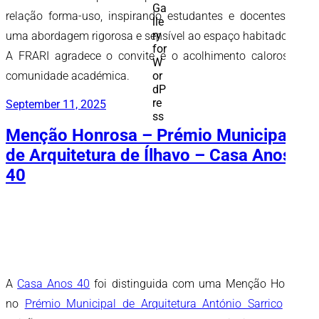
relação forma-uso, inspirando estudantes e docentes com
uma abordagem rigorosa e sensível ao espaço habitado.
A FRARI agradece o convite e o acolhimento caloroso da
comunidade académica.
Publicado
September 11, 2025
em
Menção Honrosa – Prémio Municipal
de Arquitetura de Ílhavo – Casa Anos
40
A
Casa Anos 40
foi distinguida com uma Menção Honrosa
no
Prémio Municipal de Arquitetura António Sarrico
– 2ª