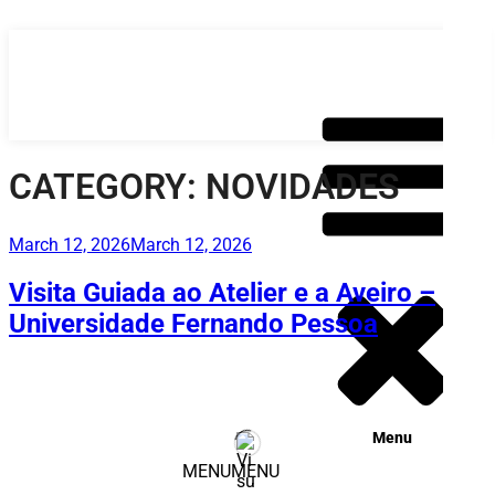
Saltar
para
o
conteúdo
CATEGORY:
NOVIDADES
Publicado
March 12, 2026
March 12, 2026
em
Visita Guiada ao Atelier e a Aveiro –
Universidade Fernando Pessoa
Menu
MENU
MENU