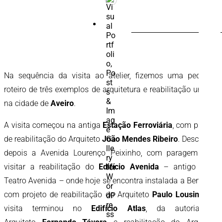
PESQUISAR
POR:
Na sequência da visita ao atelier, fizemos uma pequeno
roteiro de três exemplos de arquitetura e reabilitação urbana
na cidade de
Aveiro
.
A visita começou na antiga
Estação Ferroviária
, com projeto
de reabilitação do Arquiteto
João Mendes Ribeiro
. Descemos
depois a Avenida Lourenço Peixinho, com paragem para
visitar a reabilitação do
Edifício Avenida
– antigo Cine-
Teatro Avenida – onde hoje se encontra instalada a Bertrand,
com projeto de reabilitação do Arquiteto
Paulo Lousinha
. A
visita terminou no
Edifício Atlas
, da autoria do