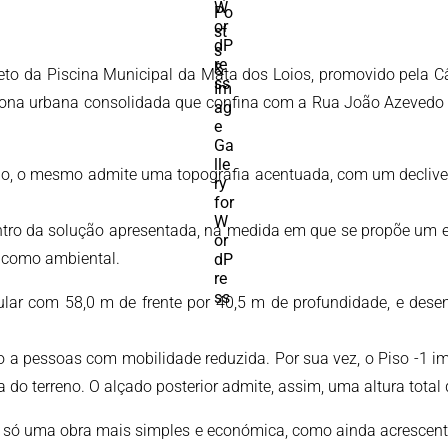
eto da Piscina Municipal da Mata dos Loios, promovido pela C
 zona urbana consolidada que confina com a Rua João Azevedo do
ão, o mesmo admite uma topografia acentuada, com um declive de
contro da solução apresentada, na medida em que se propõe um ed
, como ambiental.
ular com 58,0 m de frente por 40,5 m de profundidade, e desen
o a pessoas com mobilidade reduzida. Por sua vez, o Piso -1 im
a do terreno. O alçado posterior admite, assim, uma altura total
ão só uma obra mais simples e económica, como ainda acrescenta 