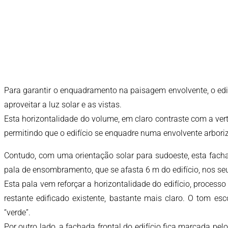
Para garantir o enquadramento na paisagem envolvente, o edif
aproveitar a luz solar e as vistas.
Esta horizontalidade do volume, em claro contraste com a ver
permitindo que o edifício se enquadre numa envolvente arboriza
Contudo, com uma orientação solar para sudoeste, esta facha
pala de ensombramento, que se afasta 6 m do edifício, nos seu
Esta pala vem reforçar a horizontalidade do edifício, proces
restante edificado existente, bastante mais claro. O tom es
“verde”.
Por outro lado, a fachada frontal do edifício fica marcada pe