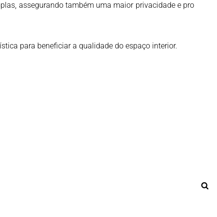
s amplas, assegurando também uma maior privacidade e proteção
tica para beneficiar a qualidade do espaço interior.
Pe