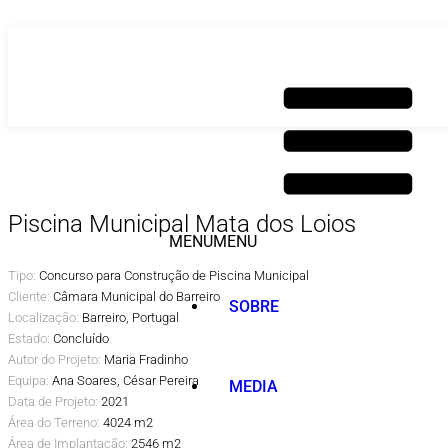
Saltar
para
o
conteúdo
Piscina Municipal Mata dos Loios
MENU
MENU
Tipo:
Concurso para Construção de Piscina Municipal
Cliente:
Câmara Municipal do Barreiro
SOBRE
Localização:
Barreiro, Portugal
Estado:
Concluído
Autor do Projeto:
Maria Fradinho
Equipa:
Ana Soares, César Pereira
MEDIA
Data de Projeto:
2021
Área do Terreno:
4024 m2
Área de Implantação:
2546 m2