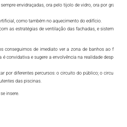
empre envidraçadas, ora pelo tijolo de vidro, ora por grandes
tificial, como também no aquecimento do edifício.
com as estratégias de ventilação das fachadas, e sistemas de
os conseguimos de imediato ver a zona de banhos ao fundo,
a é convidativa e sugere a envolvência na realidade desportiva
por diferentes percursos: o circuito do público; o circuito de
 utentes das piscinas.
se insere.