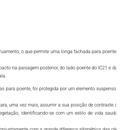
arruamento, o que permite uma longa fachada para poente, para
pacto na paisagem posterior, do lado poente do IC21 e da A39,
ala.
tas para poente, foi protegida por um elemento suspenso, uma
 para, uma vez mais, assumir a sua posição de contraste com o
vegetação, identificando-se com um estilo de vida saudável e
 conjuntamente com a grande diferença altimétrica das cérceas,