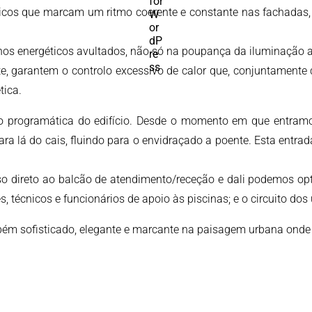
álicos que marcam um ritmo coerente e constante nas fachadas, s
os energéticos avultados, não só na poupança da iluminação ar
e, garantem o controlo excessivo de calor que, conjuntamente 
tica.
ção programática do edifício. Desde o momento em que entram
a lá do cais, fluindo para o envidraçado a poente. Esta entrad
so direto ao balcão de atendimento/receção e dali podemos optar 
s, técnicos e funcionários de apoio às piscinas; e o circuito dos
bém sofisticado, elegante e marcante na paisagem urbana onde 