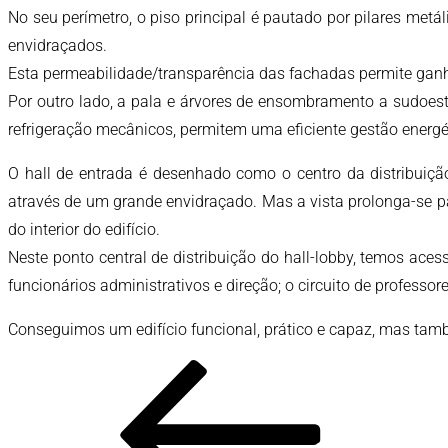
No seu perímetro, o piso principal é pautado por pilares met
envidraçados.
Esta permeabilidade/transparência das fachadas permite ganh
Por outro lado, a pala e árvores de ensombramento a sudoest
refrigeração mecânicos, permitem uma eficiente gestão energé
O hall de entrada é desenhado como o centro da distribui
através de um grande envidraçado. Mas a vista prolonga-se par
do interior do edifício.
Neste ponto central de distribuição do hall-lobby, temos aces
funcionários administrativos e direção; o circuito de professore
Conseguimos um edifício funcional, prático e capaz, mas tam
Post
Conteúdo
anterior
navigation