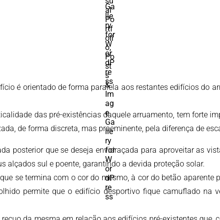
ício é orientado de forma paralela aos restantes edifícios do ­
ticalidade das pré-existências daquele arruamento, tem forte im
da, de forma discreta, mas proeminente, pela­­­ diferença de esc
da posterior que se deseja envidraçada para aproveitar as vis
s alçados sul e poente, garantindo a devida proteção solar.
so que se termina com o cor do mesmo, à cor do betão aparente
colhido permite que o edifício desportivo fique camuflado na 
lo recuo da mesma em relação aos edifícios pré-existentes que,