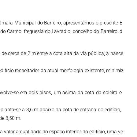
âmara Municipal do Barreiro, apresentámos o presente Estudo
 Carmo, freguesia do Lavradio, concelho do Barreiro, distrito
 cerca de 2 m entre a cota alta da via pública, a nascente, e
ifício respeitador da atual morfologia existente, minimizando
volve-se em dois pisos, um acima da cota da soleira e outro
planta-se a 3,6 m abaixo da cota de entrada do edifício, o que
 de 8,50 m.
valor à qualidade do espaço interior do edifício, uma vez que