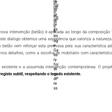
e a nova intervenção (betão) é aplicada ao longo da composiçã
 Deste diálogo obtemos uma experiência que valoriza a naturez
betão vem reforçar esta premissa pela sua característica pé
nos detalhes, como a escolha de mobiliário com característic
.
 existente e a assumida intervenção contemporânea. O projeto 
gisto subtil, respeitando o legado existente.