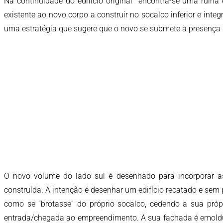
Na continuidade do edifício original encontra-se uma ruína 
existente ao novo corpo a construir no socalco inferior e in
uma estratégia que sugere que o novo se submete à presença d
O novo volume do lado sul é desenhado para incorporar a
construída. A intenção é desenhar um edifício recatado e sem p
como se “brotasse” do próprio socalco, cedendo a sua próp
entrada/chegada ao empreendimento. A sua fachada é emoldur