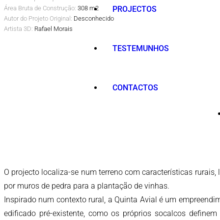
Área Bruta de Construção:
308 m2
PROJECTOS
Autor do Projeto Original:
Desconhecido
Artista 3D:
Rafael Morais
TESTEMUNHOS
CONTACTOS
O projecto localiza-se num terreno com características rurai
por muros de pedra para a plantação de vinhas.
Inspirado num contexto rural, a Quinta Avial é um empreendim
edificado pré-existente, como os próprios socalcos definem