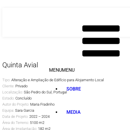
Saltar
para
o
conteúdo
Quinta Avial
MENU
MENU
Tipo:
Alteração e Ampliação de Edifício para Alojamento Local
Cliente:
Privado
SOBRE
Localização:
São Pedro do Sul, Portugal
Estado:
Concluído
Autor do Projeto:
Maria Fradinho
Equipa:
Sara Garcia
MEDIA
Data de Projeto:
2022 – 2024
Área do Terreno:
5100 m2
Área de Implantação:
182 m2