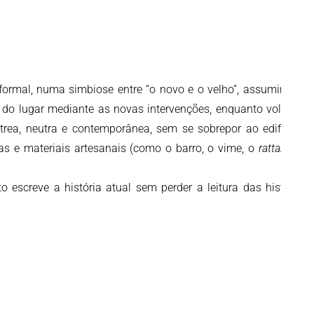
o formal, numa simbiose entre “o novo e o velho”, assumindo a
a do lugar mediante as novas intervenções, enquanto volumes
trea, neutra e contemporânea, sem se sobrepor ao edificado
as e materiais artesanais (como o barro, o vime, o
rattan
, e a
escreve a história atual sem perder a leitura das histórias