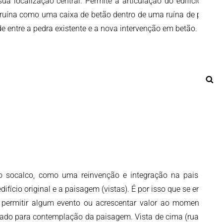
 localização central. Permite a articulação do edifício pré-
a ruína como uma caixa de betão dentro de uma ruína de pedra,
e entre a pedra existente e a nova intervenção em betão.
Pe
io socalco, como uma reinvenção e integração na paisagem
ício original e a paisagem (vistas). É por isso que se enterra,
e permitir algum evento ou acrescentar valor ao momento de
ado para contemplação da paisagem. Vista de cima (rua) e de