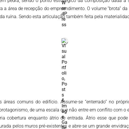
em pedra, sendo o ponto estratégico da composição dada a sua
tegra a área de recepção do empreendimento. O volume “brota” d
a ruína. Sendo esta articulação também feita pela materialidad
s áreas comuns do edifício. Assume-se “enterrado” no própr
rotagonismo, de uma escala que não entre em conflito com o edif
ria cobertura enquanto átrio de entrada. Átrio esse que pod
ada pelos muros pré-existentes e abre-se um grande envidraç