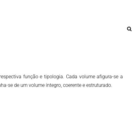
Pe
 respectiva função e tipologia. Cada volume afigura-se a uma
ha-se de um volume íntegro, coerente e estruturado.