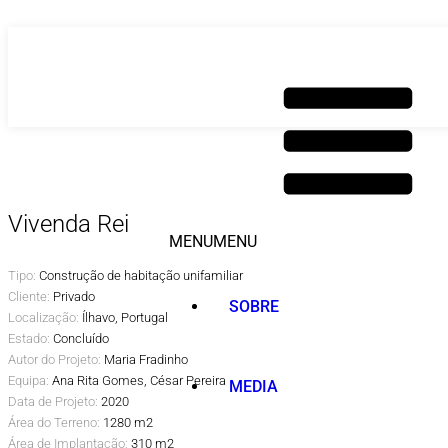
Saltar
para
o
conteúdo
Vivenda Rei
MENU
MENU
Tipo:
Construção de habitação unifamiliar
Cliente:
Privado
SOBRE
Localização:
Ílhavo, Portugal
Estado:
Concluído
Autor do Projeto:
Maria Fradinho
Equipa:
Ana Rita Gomes, César Pereira
MEDIA
Data de Projeto:
2020
Área do Terreno:
1280 m2
Área de Implantação:
310 m2