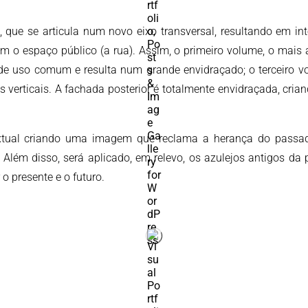
que se articula num novo eixo transversal, resultando em inte
om o espaço público (a rua). Assim, o primeiro volume, o mais 
 de uso comum e resulta num grande envidraçado; o terceiro vo
 verticais. A fachada posterior é totalmente envidraçada, cri
textual criando uma imagem que reclama a herança do passad
Além disso, será aplicado, em relevo, os azulejos antigos da p
o presente e o futuro.