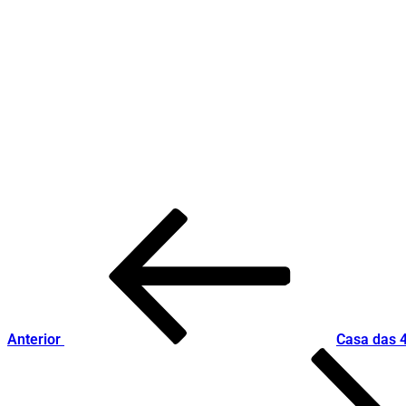
Post
Conteúdo
anterior
navigation
Anterior
Casa das 4
Conteúdo
seguinte