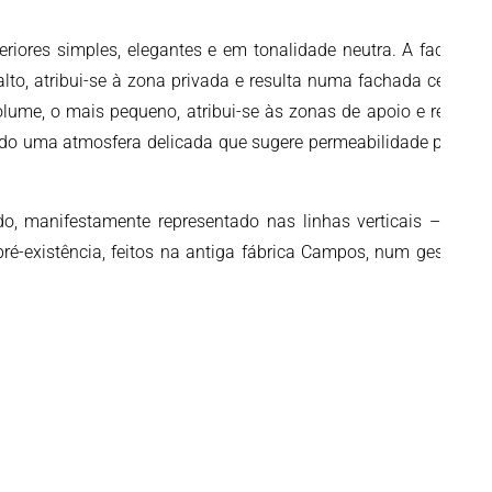
riores simples, elegantes e em tonalidade neutra. A fachada
alto, atribui-se à zona privada e resulta numa fachada cega; o
lume, o mais pequeno, atribui-se às zonas de apoio e resulta
ando uma atmosfera delicada que sugere permeabilidade para o
o, manifestamente representado nas linhas verticais – uma
ré-existência, feitos na antiga fábrica Campos, num gesto de