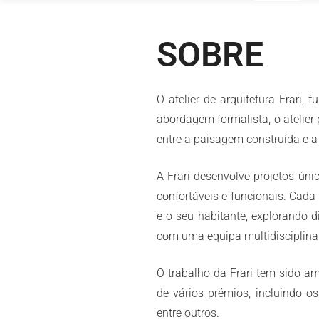
Saltar
para
SOBRE
o
conteúdo
O atelier de arquitetura Frari
abordagem formalista, o atelie
entre a paisagem construí­da e a
A Frari desenvolve projetos úni
confortáveis e funcionais. Cada
e o seu habitante, explorando d
com uma equipa multidisciplinar
O trabalho da Frari tem sido a
de vários prémios, incluindo o
entre outros.