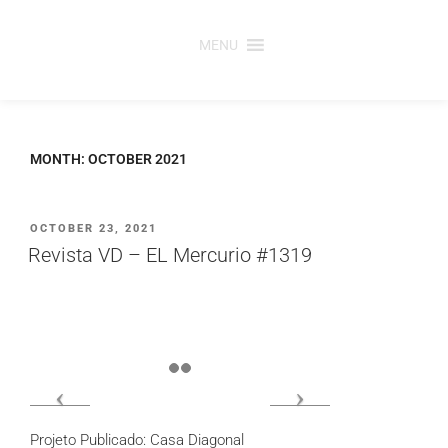
Saltar
para
MENU
o
conteúdo
MONTH:
OCTOBER 2021
PUBLICADO
OCTOBER 23, 2021
EM
Revista VD – EL Mercurio #1319
Projeto Publicado: Casa Diagonal