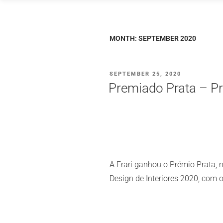
Saltar
para
o
MONTH:
SEPTEMBER 2020
conteúdo
PUBLICADO
SEPTEMBER 25, 2020
EM
Premiado Prata – Pr
A Frari ganhou o Prémio Prata, 
Design de Interiores 2020, com o