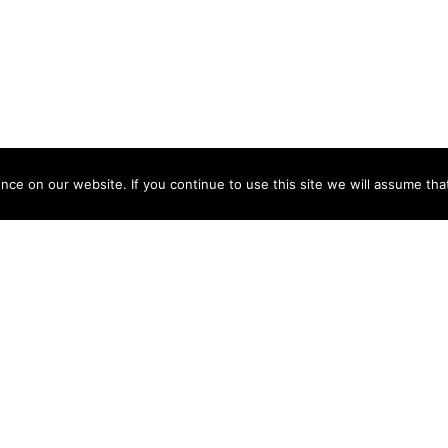
ce on our website. If you continue to use this site we will assume that