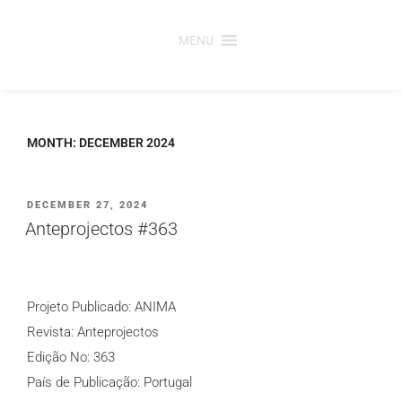
Saltar
para
MENU
o
conteúdo
MONTH:
DECEMBER 2024
PUBLICADO
DECEMBER 27, 2024
EM
Anteprojectos #363
Projeto Publicado: ANIMA
Revista: Anteprojectos
Edição No: 363
País de Publicação: Portugal