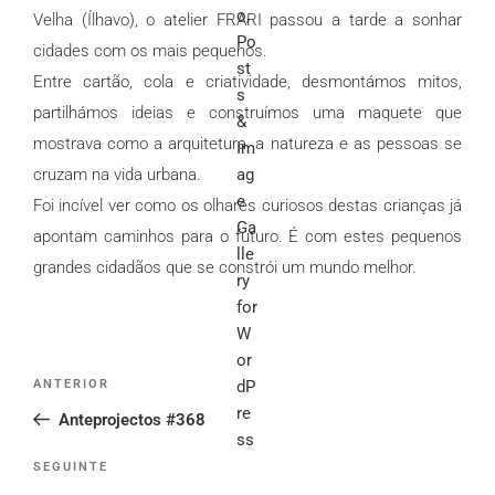
Velha (Ílhavo), o atelier FRARI passou a tarde a sonhar
cidades com os mais pequenos.
Entre cartão, cola e criatividade, desmontámos mitos,
partilhámos ideias e construímos uma maquete que
mostrava como a arquitetura, a natureza e as pessoas se
cruzam na vida urbana.
Foi incível ver como os olhares curiosos destas crianças já
apontam caminhos para o futuro. É com estes pequenos
grandes cidadãos que se constrói um mundo melhor.
Post
Conteúdo
ANTERIOR
navigation
anterior
Anteprojectos #368
Conteúdo
SEGUINTE