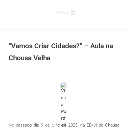
Saltar
para
MENU
o
conteúdo
“Vamos Criar Cidades?” – Aula na
Chousa Velha
No passado dia 9 de julho de 2025, na EB/JI da Chousa