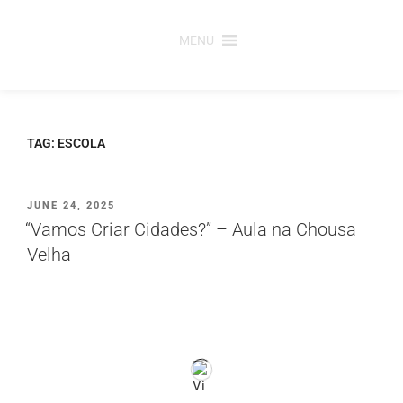
Saltar
para
MENU
o
conteúdo
TAG:
ESCOLA
PUBLICADO
JUNE 24, 2025
EM
“Vamos Criar Cidades?” – Aula na Chousa
Velha