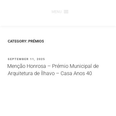
Saltar
para
MENU
o
conteúdo
CATEGORY:
PRÉMIOS
PUBLICADO
SEPTEMBER 11, 2025
EM
Menção Honrosa – Prémio Municipal de
Arquitetura de Ílhavo – Casa Anos 40