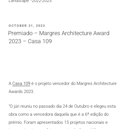
Landscape *2022-2023.
PUBLICADO
OCTOBER 31, 2023
EM
Premiado – Margres Architecture Award
2023 – Casa 109
A
Casa 109
é o projeto vencedor
do Margres Architecture
Awards
2023.
“O júri reuniu no passado dia 24 de Outubro e elegeu esta
obra como a vencedora daquela que é a 6ª edição do
prémio. Foram apresentados 15 projetos nacionais e