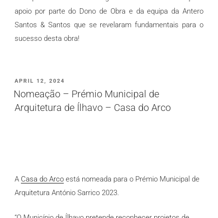
apoio por parte do Dono de Obra e da equipa da Antero
Santos & Santos que se revelaram fundamentais para o
sucesso desta obra!
PUBLICADO
APRIL 12, 2024
EM
Nomeação – Prémio Municipal de
Arquitetura de Ílhavo – Casa do Arco
A
Casa do Arco
está nomeada para o Prémio Municipal de
Arquitetura António Sarrico 2023.
“O Município de Ílhavo pretende reconhecer projetos de