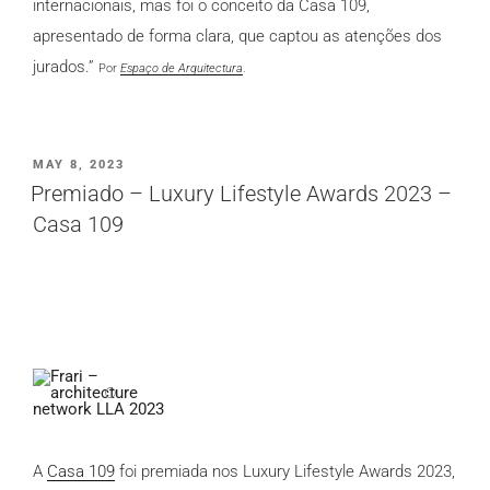
internacionais, mas foi o conceito da Casa 109,
apresentado de forma clara, que captou as atenções dos
jurados.”
Por
Espaço de Arquitectura
.
PUBLICADO
MAY 8, 2023
EM
Premiado – Luxury Lifestyle Awards 2023 –
Casa 109
A
Casa 109
foi premiada n
os Luxury Lifestyle Awards 2023,