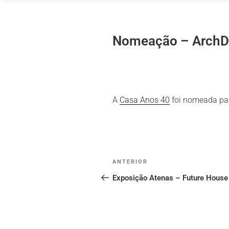
Saltar
para
o
Nomeação – ArchDa
conteúdo
A
Casa Anos 40
foi nomeada para
Post
Conteúdo
ANTERIOR
navigation
anterior
Exposição Atenas – Future Hous