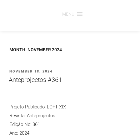
Saltar
para
MENU
o
conteúdo
MONTH:
NOVEMBER 2024
PUBLICADO
NOVEMBER 18, 2024
EM
Anteprojectos #361
Projeto Publicado: LOFT XIX
Revista: Anteprojectos
Edição No: 361
Ano: 2024