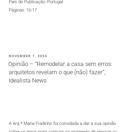
País de Publicação: Portugal
Páginas: 16-17
PUBLICADO
NOVEMBER 7, 2024
EM
Opinião – “Remodelar a casa sem erros:
arquitetos revelam o que (não) fazer”,
Idealista News
A Arq.ª Maria Fradinho foi convidada a dar a sua opinião
sobre os erros mais comuns no momento de renovar ou