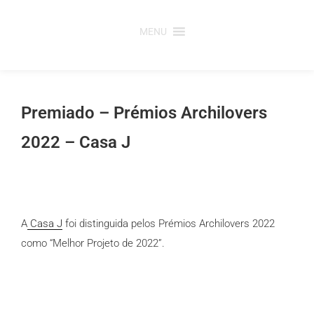
Saltar
para
MENU
o
conteúdo
Premiado – Prémios Archilovers
2022 – Casa J
A
Casa J
foi distinguida pelos Prémios Archilovers 2022
como “Melhor Projeto de 2022”.