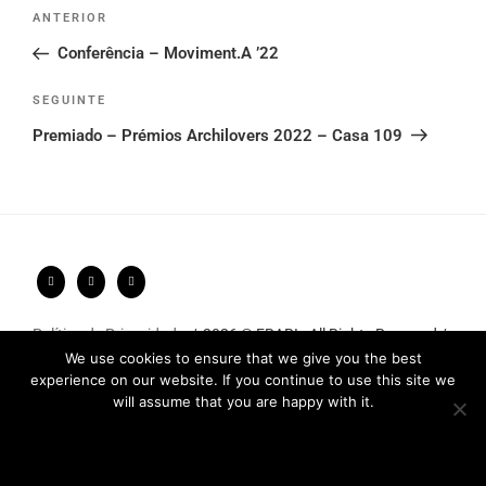
Post
Conteúdo
ANTERIOR
navigation
anterior
Conferência – Moviment.A ’22
Conteúdo
SEGUINTE
seguinte
Premiado – Prémios Archilovers 2022 – Casa 109
Política de Privacidade
2026 © FRARI - All Rights Reserved /
We use cookies to ensure that we give you the best
made by
Unpxl.
experience on our website. If you continue to use this site we
will assume that you are happy with it.
Ok
Privacy policy