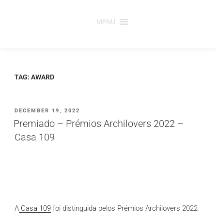
Saltar
para
MENU
o
conteúdo
TAG:
AWARD
PUBLICADO
DECEMBER 19, 2022
EM
Premiado – Prémios Archilovers 2022 –
Casa 109
A
Casa 109
foi distinguida pelos Prémios Archilovers 2022