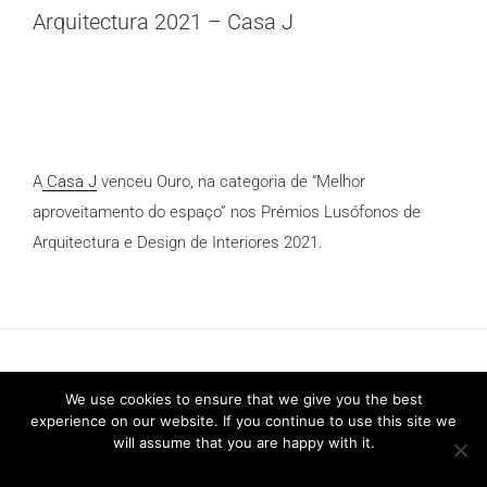
Arquitectura 2021 – Casa J
A
Casa J
venceu Ouro, na categoria de “Melhor
aproveitamento do espaço” nos Prémios Lusófonos de
Arquitectura e Design de Interiores 2021.
We use cookies to ensure that we give you the best
experience on our website. If you continue to use this site we
will assume that you are happy with it.
Política de Privacidade
2026 © FRARI - All Rights Reserved /
made by
Unpxl.
Ok
Privacy policy