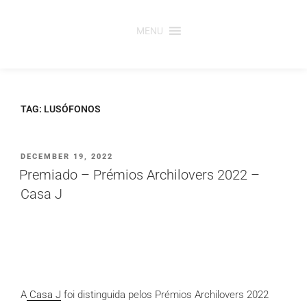
Saltar
para
MENU
o
conteúdo
TAG:
LUSÓFONOS
PUBLICADO
DECEMBER 19, 2022
EM
Premiado – Prémios Archilovers 2022 –
Casa J
A
Casa J
foi distinguida pelos Prémios Archilovers 2022