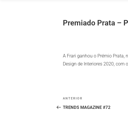
Saltar
para
o
Premiado Prata – P
conteúdo
A Frari ganhou o Prémio Prata, 
Design de Interiores 2020, com o
Post
Conteúdo
ANTERIOR
navigation
anterior
TRENDS MAGAZINE #72