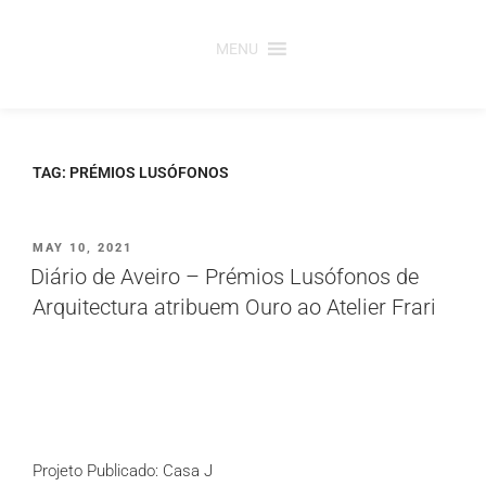
Saltar
para
MENU
o
conteúdo
TAG:
PRÉMIOS LUSÓFONOS
PUBLICADO
MAY 10, 2021
EM
Diário de Aveiro – Prémios Lusófonos de
Arquitectura atribuem Ouro ao Atelier Frari
Projeto Publicado: Casa J