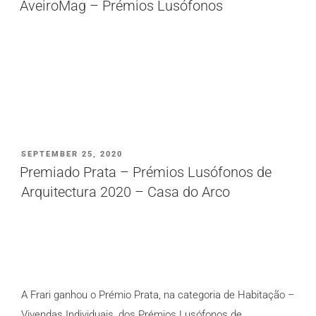
AveiroMag – Prémios Lusófonos
PUBLICADO
SEPTEMBER 25, 2020
EM
Premiado Prata – Prémios Lusófonos de
Arquitectura 2020 – Casa do Arco
A Frari ganhou o Prémio Prata, na categoria de Habitação –
Vivendas Individuais, dos Prémios Lusófonos de