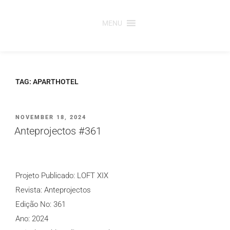
Saltar
para
MENU
o
conteúdo
TAG:
APARTHOTEL
PUBLICADO
NOVEMBER 18, 2024
EM
Anteprojectos #361
Projeto Publicado: LOFT XIX
Revista: Anteprojectos
Edição No: 361
Ano: 2024