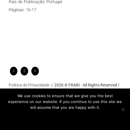
País de Publicação: Portugal
Páginas: 16-17
Política de Privacidade
2026 © FRARI - All Rights Reserved /
made by
Unpxl.
We use cookies to ensure that we give you the best
experience on our website. If you continue to use this site we
will assume that you are happy with it.
Ok
Privacy policy