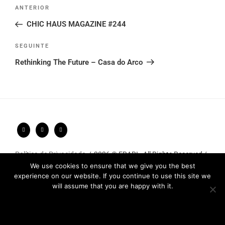
Post
Conteúdo
ANTERIOR
navigation
anterior
CHIC HAUS MAGAZINE #244
Conteúdo
SEGUINTE
seguinte
Rethinking The Future – Casa do Arco
Política de Privacidade
2026 © FRARI - All Rights Reserved /
made by
Unpxl.
We use cookies to ensure that we give you the best
experience on our website. If you continue to use this site we
will assume that you are happy with it.
Ok
Privacy policy