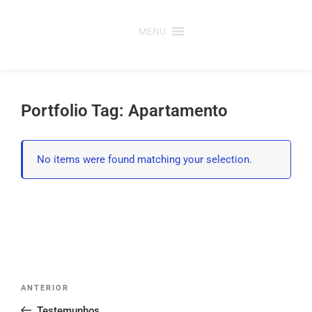
Saltar
para
MENU
o
conteúdo
Portfolio Tag: Apartamento
No items were found matching your selection.
Post
Conteúdo
ANTERIOR
navigation
anterior
Testemunhos