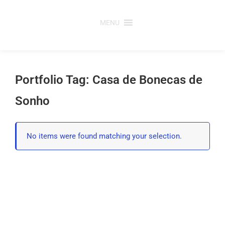
Saltar
para
MENU
o
conteúdo
Portfolio Tag: Casa de Bonecas de
Sonho
No items were found matching your selection.
Post