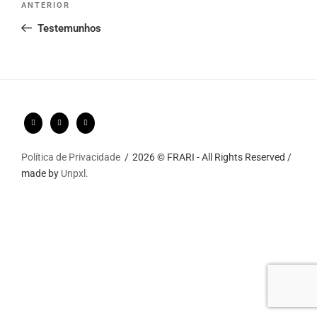
Conteúdo
ANTERIOR
navigation
anterior
Testemunhos
Política de Privacidade
2026 © FRARI - All Rights Reserved /
made by
Unpxl.