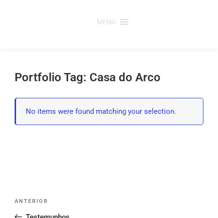
Saltar
para
MENU
o
conteúdo
Portfolio Tag: Casa do Arco
No items were found matching your selection.
Post
Conteúdo
ANTERIOR
navigation
anterior
Testemunhos