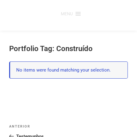
Saltar
para
MENU
o
conteúdo
Portfolio Tag: Construído
No items were found matching your selection.
Post
Conteúdo
ANTERIOR
navigation
anterior
Testemunhos