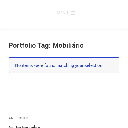
Saltar
para
MENU
o
conteúdo
Portfolio Tag: Mobiliário
No items were found matching your selection.
Post
Conteúdo
ANTERIOR
navigation
anterior
Testemunhos