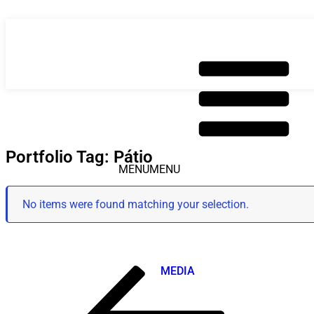
Saltar
para
o
conteúdo
Portfolio Tag: Pátio
MENU
MENU
No items were found matching your selection.
SOBRE
MEDIA
Post
Conteúdo
anterior
navigation