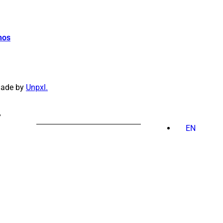
hos
made by
Unpxl.
PESQUISAR
POR:
EN