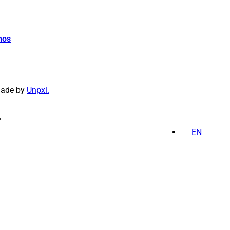
hos
made by
Unpxl.
PESQUISAR
POR:
EN