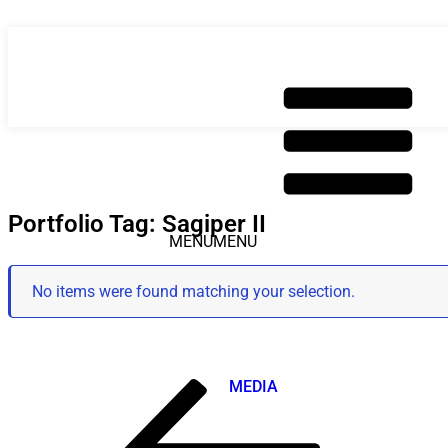
Saltar
para
o
conteúdo
Portfolio Tag: Sagiper II
MENU
MENU
No items were found matching your selection.
SOBRE
MEDIA
Post
Conteúdo
anterior
navigation