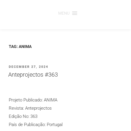
Saltar
para
MENU
o
conteúdo
TAG:
ANIMA
PUBLICADO
DECEMBER 27, 2024
EM
Anteprojectos #363
Projeto Publicado: ANIMA
Revista: Anteprojectos
Edição No: 363
País de Publicação: Portugal