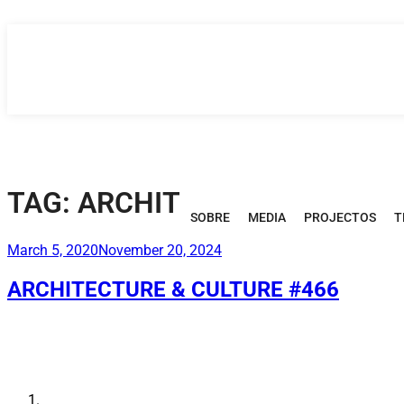
Saltar
para
o
conteúdo
TAG:
ARCHITECTURE & CULT
SOBRE
MEDIA
PROJECTOS
T
Publicado
March 5, 2020
November 20, 2024
em
ARCHITECTURE & CULTURE #466