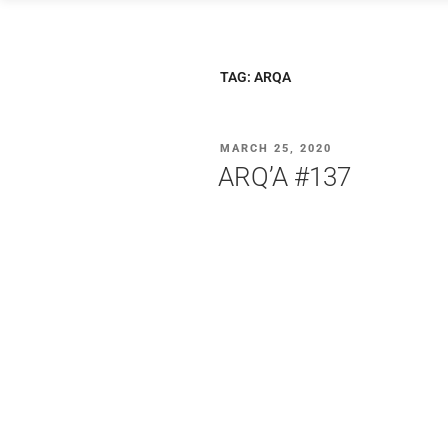
Saltar
para
o
TAG:
ARQA
conteúdo
PUBLICADO
MARCH 25, 2020
EM
ARQ’A #137