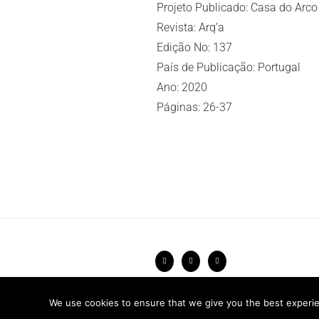
Projeto Publicado: Casa do Arco
Revista: Arq’a
Edição No: 137
País de Publicação: Portugal
Ano: 2020
Páginas: 26-37
Política de Privacidade
2026 © FRARI
We use cookies to ensure that we give you the best experien