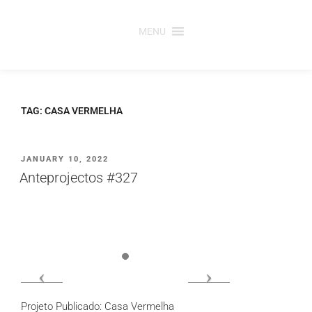
Saltar
para
MENU
o
conteúdo
TAG:
CASA VERMELHA
PUBLICADO
JANUARY 10, 2022
EM
Anteprojectos #327
Projeto Publicado: Casa Vermelha