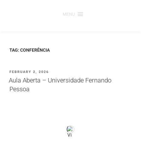
Saltar
para
MENU
o
conteúdo
TAG:
CONFERÊNCIA
PUBLICADO
FEBRUARY 2, 2026
EM
Aula Aberta – Universidade Fernando
Pessoa