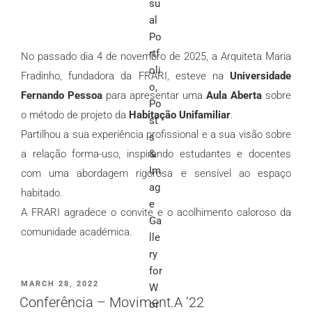
No passado dia 4 de novembro de 2025, a Arquiteta Maria
Fradinho, fundadora da FRARI, esteve na
Universidade
Fernando Pessoa
para apresentar uma
Aula Aberta
sobre
o método de projeto da
Habitação Unifamiliar
.
Partilhou a sua experiência profissional e a sua visão sobre
a relação forma-uso, inspirando estudantes e docentes
com uma abordagem rigorosa e sensível ao espaço
habitado.
A FRARI agradece o convite e o acolhimento caloroso da
comunidade académica.
PUBLICADO
MARCH 28, 2022
EM
Conferência – Moviment.A ’22