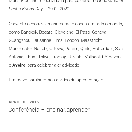
Maria Fradinho foi convidada para palestrar no
International
Pecha Kucha Day
– 20-02-2020.
O evento decorreu em inúmeras cidades em todo o mundo,
como Bangkok, Bogata, Cleveland, El Paso, Geneva,
Guangzhou, Lausanne, Lima, London, Maastricht,
Manchester, Nairobi, Ottowa, Panjim, Quito, Rotterdam, San
Antonio, Tbilisi, Tokyo, Tromsø, Utrecht, Valladolid, Yerevan
e
Aveiro
, para celebrar a criatividade!
Em breve partilharemos o vídeo da apresentação.
PUBLICADO
APRIL 30, 2015
EM
Conferência – ensinar.aprender