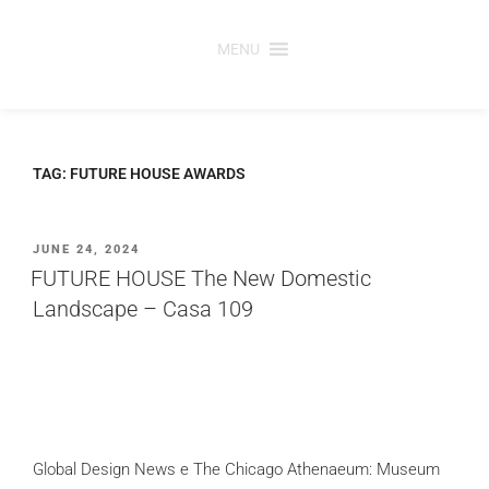
Saltar
para
MENU
o
conteúdo
TAG:
FUTURE HOUSE AWARDS
PUBLICADO
JUNE 24, 2024
EM
FUTURE HOUSE The New Domestic
Landscape – Casa 109
Global Design News e The Chicago Athenaeum: Museum