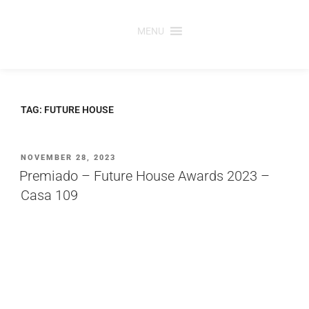
Saltar
para
MENU
o
conteúdo
TAG:
FUTURE HOUSE
PUBLICADO
NOVEMBER 28, 2023
EM
Premiado – Future House Awards 2023 –
Casa 109