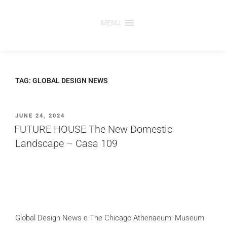
Saltar
para
MENU
o
conteúdo
TAG:
GLOBAL DESIGN NEWS
PUBLICADO
JUNE 24, 2024
EM
FUTURE HOUSE The New Domestic
Landscape – Casa 109
Global Design News e The Chicago Athenaeum: Museum