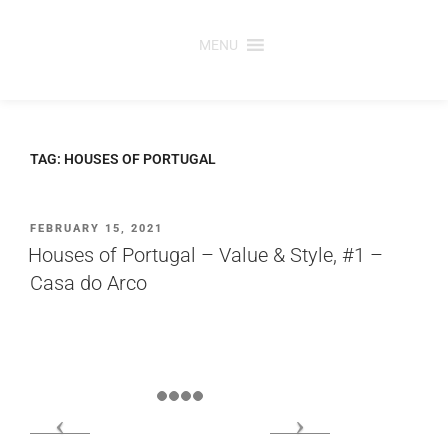
Saltar
para
MENU
o
conteúdo
TAG:
HOUSES OF PORTUGAL
PUBLICADO
FEBRUARY 15, 2021
EM
Houses of Portugal – Value & Style, #1 –
Casa do Arco