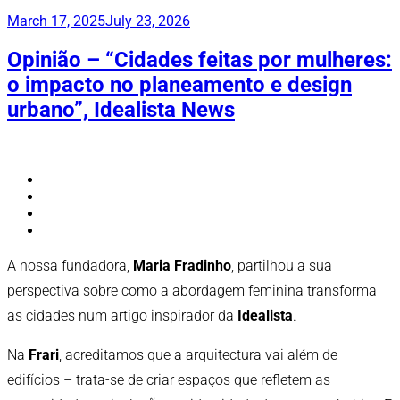
Publicado
March 17, 2025
July 23, 2026
em
Opinião – “Cidades feitas por mulheres:
o impacto no planeamento e design
urbano”, Idealista News
A nossa fundadora,
Maria Fradinho
, partilhou a sua
perspectiva sobre como a abordagem feminina transforma
as cidades num artigo inspirador da
Idealista
.
Na
Frari
, acreditamos que a arquitectura vai além de
edifícios – trata-se de criar espaços que refletem as