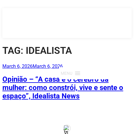
Saltar
para
o
conteúdo
TAG:
IDEALISTA
Publicado
March 6, 2026
March 6, 2026
em
MENU
Opinião – “A casa e o cérebro da
mulher: como constrói, vive e sente o
espaço”, Idealista News