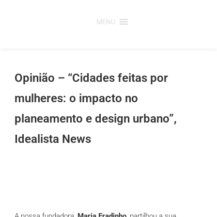
Saltar
para
MENU
o
conteúdo
Opinião – “Cidades feitas por
mulheres: o impacto no
planeamento e design urbano”,
Idealista News
A nossa fundadora,
Maria Fradinho
, partilhou a sua