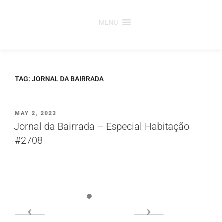
Saltar
para
MENU
o
conteúdo
TAG:
JORNAL DA BAIRRADA
PUBLICADO
MAY 2, 2023
EM
Jornal da Bairrada – Especial Habitação
#2708