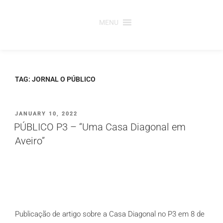
Saltar
para
MENU
o
conteúdo
TAG:
JORNAL O PÚBLICO
PUBLICADO
JANUARY 10, 2022
EM
PÚBLICO P3 – “Uma Casa Diagonal em
Aveiro”
Publicação de artigo sobre a Casa Diagonal no P3 em 8 de