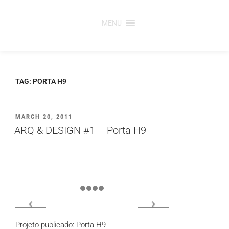
Saltar
para
MENU
o
conteúdo
TAG:
PORTA H9
PUBLICADO
MARCH 20, 2011
EM
ARQ & DESIGN #1 – Porta H9
Projeto publicado: Porta H9