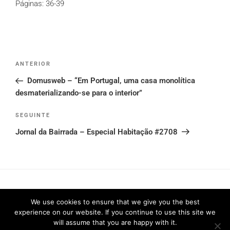
Páginas: 36-39
Post
Conteúdo
ANTERIOR
navigation
anterior
Domusweb – “Em Portugal, uma casa monolítica
desmaterializando-se para o interior”
Conteúdo
SEGUINTE
seguinte
Jornal da Bairrada – Especial Habitação #2708
We use cookies to ensure that we give you the best
experience on our website. If you continue to use this site we
will assume that you are happy with it.
Política de Privacidade
2026 © FRARI - All Rights Reserved /