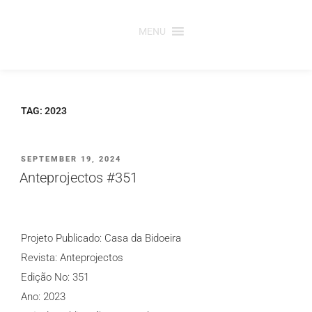
Saltar
para
MENU
o
conteúdo
TAG:
2023
PUBLICADO
SEPTEMBER 19, 2024
EM
Anteprojectos #351
Projeto Publicado: Casa da Bidoeira
Revista: Anteprojectos
Edição No: 351
Ano: 2023