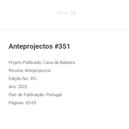
Saltar
para
MENU
o
conteúdo
Anteprojectos #351
Projeto Publicado: Casa da Bidoeira
Revista: Anteprojectos
Edição No: 351
Ano: 2023
País de Publicação: Portugal
Páginas: 62-63