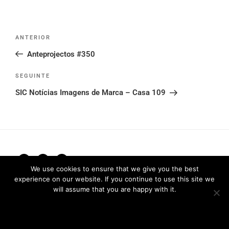
Post
Conteúdo
ANTERIOR
navigation
anterior
Anteprojectos #350
Conteúdo
SEGUINTE
seguinte
SIC Notícias Imagens de Marca – Casa 109
We use cookies to ensure that we give you the best
experience on our website. If you continue to use this site we
Política de Privacidade
2026 © FRARI - All Rights Reserved /
will assume that you are happy with it.
made by
Unpxl.
Ok
Privacy policy