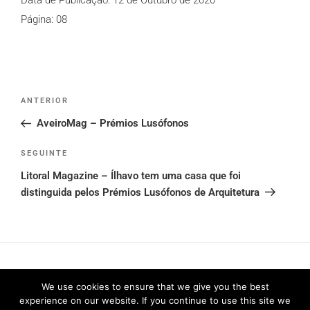
Data de Publicação: 12 de Outubro de 2020
Página: 08
Post
Conteúdo
ANTERIOR
navigation
anterior
AveiroMag – Prémios Lusófonos
Conteúdo
SEGUINTE
seguinte
Litoral Magazine – Ílhavo tem uma casa que foi
distinguida pelos Prémios Lusófonos de Arquitetura
We use cookies to ensure that we give you the best
experience on our website. If you continue to use this site we