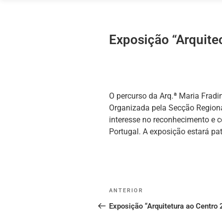
Saltar
para
o
Exposição “Arquite
conteúdo
O percurso da Arq.ª Maria Fradi
Organizada pela Secção Regiona
interesse no reconhecimento e c
Portugal. A exposição estará pa
Post
Conteúdo
ANTERIOR
navigation
anterior
Exposição “Arquitetura ao Centro