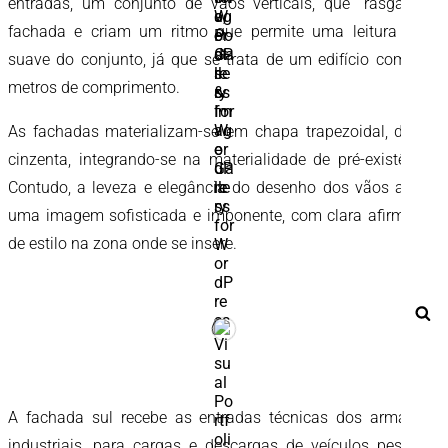
entradas, um conjunto de vãos verticais, que “rasgam” a
fachada e criam um ritmo que permite uma leitura mais
suave do conjunto, já que se trata de um edifício com 140
metros de comprimento.
As fachadas materializam-se em chapa trapezoidal, de cor
cinzenta, integrando-se na materialidade de pré-existência.
Contudo, a leveza e elegância do desenho dos vãos atribui
uma imagem sofisticada e imponente, com clara afirmação
de estilo na zona onde se insere.
Pe
A fachada sul recebe as entradas técnicas dos armazéns
industriais, para cargas e descargas de veículos pesados,