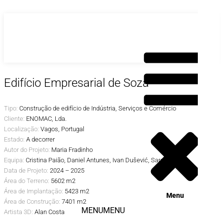
Saltar
para
o
conteúdo
Edifício Empresarial de Soza
Tipo:
Construção de edifício de Indústria, Serviços e Comércio
Cliente:
ENOMAC, Lda.
Localização:
Vagos, Portugal
Estado:
A decorrer
Autor do Projeto:
Maria Fradinho
Equipa:
Cristina Paião, Daniel Antunes, Ivan
Dušević
, Sara Garcia
Data de Projeto:
2024 – 2025
Área do Terreno:
5602 m2
Área de Implantação:
5423 m2
Menu
Área de Construção:
7401 m2
MENU
MENU
Artista 3D:
Alan Costa