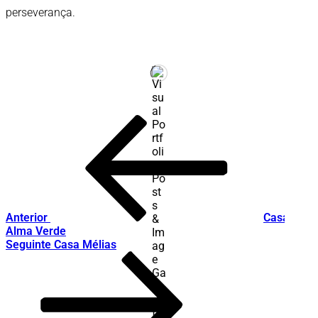
perseverança.
Post
Conteúdo
anterior
navigation
Anterior
Casa
Alma Verde
Conteúdo
Seguinte
Casa Mélias
seguinte