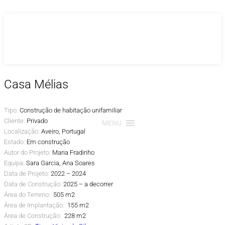
Saltar
para
o
conteúdo
Casa Mélias
Tipo:
Construção de habitação unifamiliar
Cliente:
Privado
MENU
Localização:
Aveiro, Portugal
Estado:
Em construção
Autor do Projeto:
Maria Fradinho
Equipa:
Sara Garcia, Ana Soares
Data de Projeto:
2022 – 2024
Data de Construção:
2025 – a decorrer
Área do Terreno:
505 m2
Área de Implantação:
155 m2
Área de Construção:
228 m2