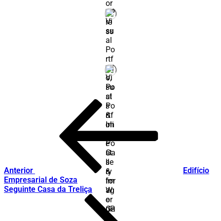
Post
Conteúdo
anterior
navigation
Anterior
Edifício
Empresarial de Soza
Conteúdo
Seguinte
Casa da Treliça
seguinte