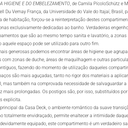
 DA HIGIENE E DO EMBELEZAMENTO
, de Camila PícoloSchütz e 
ll Du Vernay França, da Universidade do Vale do Itajaí, Brasil, p
 de habitação, forçou-se a reinterpretação destes compartimen
zonas exclusivamente dedicadas ao banho. Verdadeiras engenh
pamentos que são ao mesmo tempo sanita e lavatório, a zona
 aquele espaço pode ser utilizado para outro fim.
 mais generosas podemos encontrar áreas de higiene que agrupa
com zonas de duche, áreas de maquilhagem e outras particula
contíguos, fazendo do momento de utilização daqueles comparti
aços são mais aguçadas, tanto no rigor dos materiais a aplica
vel, mas também na comprovada necessidade de salvaguardar a 
vez mais prolongadas. Os postigos são, por isso, substituídos p
s explicita.
 principal da Casa Deck, o ambiente romântico da suave transiç
no totalmente envidraçado, permite enaltecer a intimidade daque
devidamente equipado, este compartimento é um verdadeiro sal