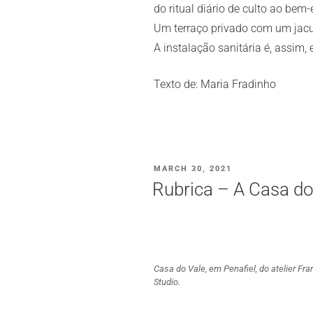
do ritual diário de culto ao bem-
Um terraço privado com um jacuz
A instalação sanitária é, assi
Texto de: Maria Fradinho
POSTED
MARCH 30, 2021
ON
Rubrica – A Casa do
Casa do Vale, em Penafiel, do atelier Fr
Studio.