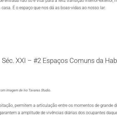
de entrada não só é vital para a feliz transição interior-exterio
casa. É o espaço que nos dá as boas-vidas ao nosso lar.
o Séc. XXI – #2 Espaços Comuns da Hab
i, com imagem de Ivo Tavares Studio.
itação, permitem a articulação entre os momentos de grande di
 garantem a amplitude de vivências diárias dos ocupantes daquel