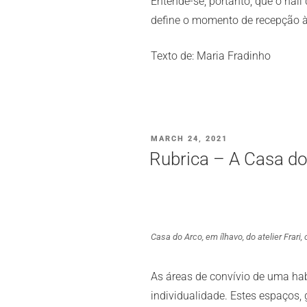
Entende-se, portanto, que o hall 
define o momento de recepção à 
Texto de: Maria Fradinho
POSTED
MARCH 24, 2021
ON
Rubrica – A Casa d
Casa do Arco, em ílhavo, do atelier Frar
As áreas de convívio de uma hab
individualidade. Estes espaços,