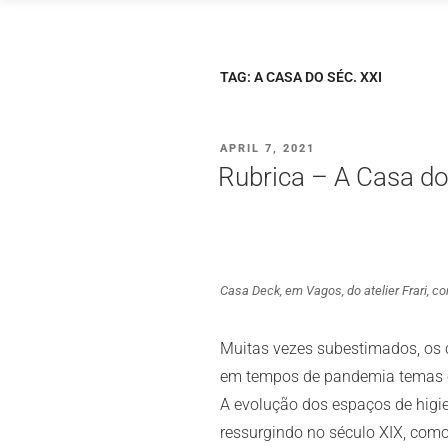
Skip
to
content
TAG:
A CASA DO SÉC. XXI
POSTED
APRIL 7, 2021
ON
Rubrica – A Casa do
Casa Deck, em Vagos, do atelier Frari, 
Muitas vezes subestimados, os 
em tempos de pandemia temas co
A evolução dos espaços de higien
ressurgindo no século XIX, como