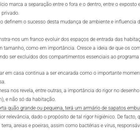
io marca a separação entre o fora e o dentro, entre o exposto e
 privado.
ção definem o sucesso desta mudança de ambiente e influencia 
onstra-nos um franco evoluir dos espaços de entrada das habita
 em tamanho, como em importância. Cresce a ideia de que os co
endo ser excluídos dos compartimentos essenciais ao programa 
trar em casa continua a ser encarada como o importante moment
sa.
nesa nos revela, entre outras, a importância do rigor no desen
), e não só da habitação.
rta quão grande ou pequena, terá um armário de sapatos embu
or relevância, dado o propósito de tal rigor higiénico. De fact
erra, areias e poeiras, assim como bactérias e vírus, responsáv