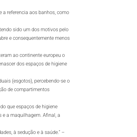
e a referencia aos banhos, como
, tendo sido um dos motivos pelo
alubre e consequentemente menos
xeram ao continente europeu o
enascer dos espaços de higiene
duais (esgotos), percebendo-se o
ação de compartimentos
 do que espaços de higiene
s e a maquilhagem. Afinal, a
ades, à sedução e à saúde.” –