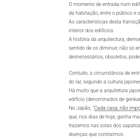
O momento de entrada num edifíc
da habitação, entre o público e o
As características desta transi
interior dos edifícios.
A história da arquitectura, dem
sentido de os diminuir, não só
desnecessários, obsoletos, pod
Contudo, a circunstância de en
do lar, segundo a cultura japone
Há muito que a arquitetura japo
edifício (denominados de genkan
No Japão, “
Cada casa, não impo
que, nos dias de hoje, ganha mai
trazemos nas solas dos sapatos t
doenças que contraímos.