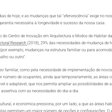
ias de hoje, e as mudanças que tal “efervescência” exige no nos
arantia necessária à longevidade e sucesso da nossa casa.
o do Centro de Inovação em Arquitectura e Modos de Habitar da
ectural Research
(2018), 29% das necessidades de mudança de ha
(por exemplo, mudanças na estrutura familiar ou para acomodar
balho ou outro”.
leo familiar, como pela necessidade de implementação de novos
r número de ocupantes, ainda que temporariamente, as áreas 
el e adaptável, que nos permita ampliar as possibilidades de ar
 assertiva com as necessidades do dia-a-dia.
cultural, e económica pressiona, por um lado, a que as áreas ha
estas permitam um maior número de opções e configurações. O e