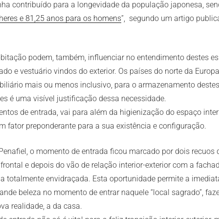
enha contribuído para a longevidade da população japonesa, se
heres e 81,25 anos para os homens
”, segundo um artigo publica
habitação podem, também, influenciar no entendimento destes e
ado e vestuário vindos do exterior. Os países do norte da Europ
iliário mais ou menos inclusivo, para o armazenamento deste
les é uma visível justificação dessa necessidade.
tos de entrada, vai para além da higienização do espaço interi
um fator preponderante para a sua existência e configuração.
Penafiel, o momento de entrada ficou marcado por dois recuos d
frontal e depois do vão de relação interior-exterior com a facha
a totalmente envidraçada. Esta oportunidade permite a imediat
nde beleza no momento de entrar naquele “local sagrado”, faze
va realidade, a da casa.