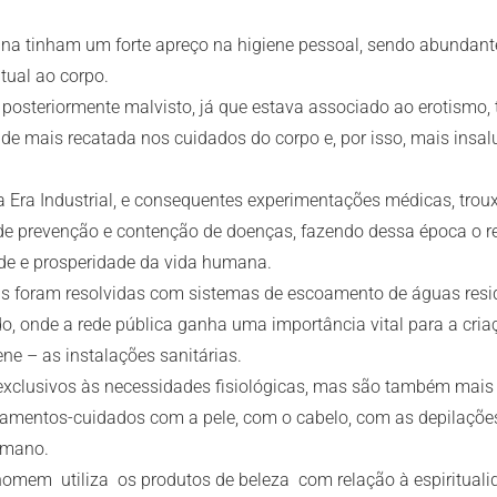
ana tinham um forte apreço na higiene pessoal, sendo abundant
tual ao corpo.
i posteriormente malvisto, já que estava associado ao erotismo
de mais recatada nos cuidados do corpo e, por isso, mais ins
 Era Industrial, e consequentes experimentações médicas, trou
de prevenção e contenção de doenças, fazendo dessa época o r
de e prosperidade da vida humana.
as foram resolvidas com sistemas de escoamento de águas resi
o, onde a rede pública ganha uma importância vital para a cri
ne – as instalações sanitárias.
xclusivos às necessidades fisiológicas, mas são também mais
atamentos-cuidados com a pele, com o cabelo, com as depilaçõe
umano.
omem utiliza os produtos de beleza com relação à espiritualid