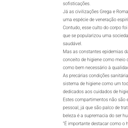
sofisticações.
Já as civilizações Grega e Rom
uma espécie de veneração espiri
Contudo, esse culto do corpo fo
que se popularizou uma socieda
saudável.
Mas as constantes epidemias da
conceito de higiene como meio 
como bem necessário à qualida
As precárias condições sanitári
sistema de higiene como um tod
dedicados aos cuidados de higie
Estes compartimentos não são e
pessoal, já que são palco de tr
beleza é a supremacia do ser h
“É importante destacar como o h