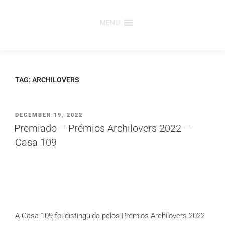
Saltar
para
MENU
o
conteúdo
TAG:
ARCHILOVERS
PUBLICADO
DECEMBER 19, 2022
EM
Premiado – Prémios Archilovers 2022 –
Casa 109
A
Casa 109
foi distinguida pelos Prémios Archilovers 2022